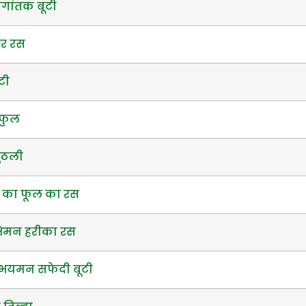
गांतक बूटी
वर रस
टी
 फुल
गुठली
फ का फूल का रस
भेमन हरीका रस
 भयमन सफेदी बूटी