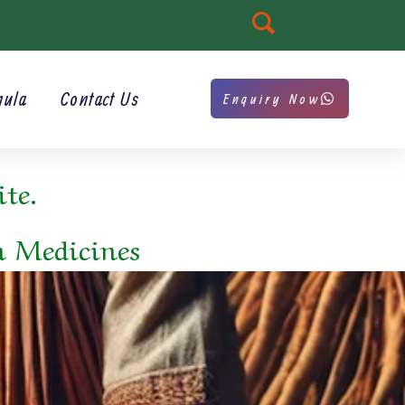
mula
Contact Us
Enquiry Now
te.
m Medicines