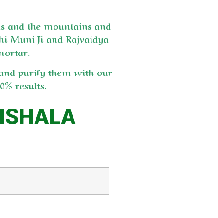
as and the mountains and
shi Muni Ji and Rajvaidya
mortar.
 and purify them with our
% results.
NSHALA