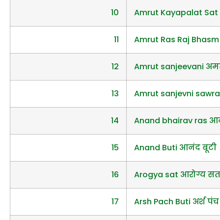
10
Amrut Kayapalat Sat 
11
Amrut Ras Raj Bhasm 
12
Amrut sanjeevani अम
13
Amrut sanjevni sawran
14
Anand bhairav ras आन
15
Anand Buti आनंद बूटी
16
Arogya sat आरोग्य स
17
Arsh Pach Buti अर्श पंच