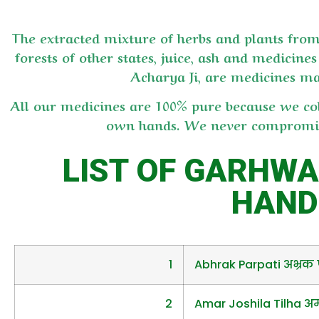
The extracted mixture of herbs and plants fr
forests of other states, juice, ash and medicin
Acharya Ji, are medicines m
All our medicines are 100% pure because we co
own hands. We never compromise 
LIST OF GARHW
HAND
1
Abhrak Parpati अभ्रक प
2
Amar Joshila Tilha अम