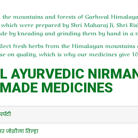
om the mountains and forests of Garhwal Himalay
es which were prepared by Shri Maharaj Ji, Shri Ri
ade by kneading and grinding them by hand in a 
llect fresh herbs from the Himalayan mountains
on quality, which is why our medicines give 100
AL AYURVEDIC NIRMA
MADE MEDICINES
र्पटी
र जोशीला तिल्हा