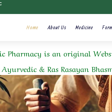
C
Home
About Us
Medicine
For
c Pharmacy is an original Websi
 Ayurvedic & Ras Rasayan Bhas