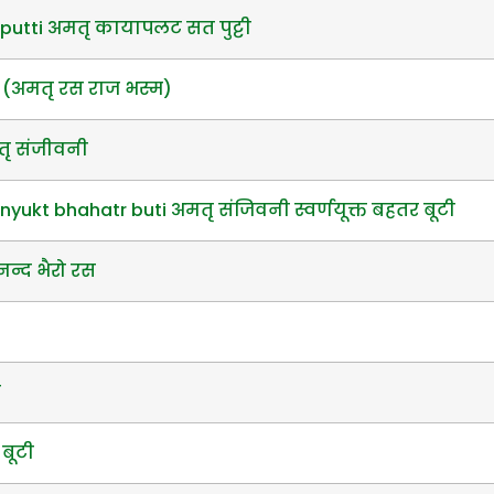
putti अमतृ कायापलट सत पुट्टी
(अमतृ रस राज भस्म)
तृ संजीवनी
yukt bhahatr buti अमतृ संजिवनी स्वर्णयूक्त बहतर बूटी
न्द भैरो रस
त
 बूटी