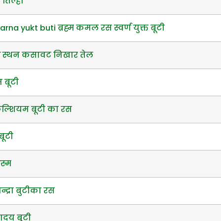
 तिल्हा
a yukt buti ब्रह्म कमल रस स्वर्ण युक्त बूटी
्ष स्थन कसावट निखार तेल
 बूटी
ेल्शियम बूटी का रस
बूटी
स्म
द्रा बुटीका रस
ादय बूटी