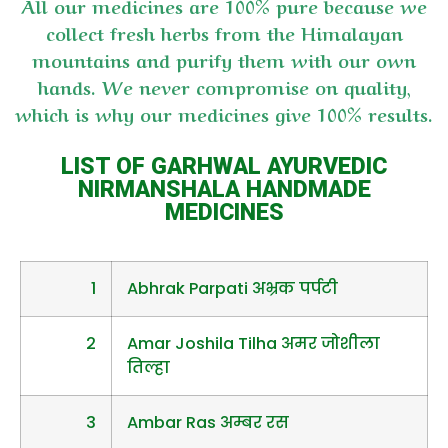
All our medicines are 100% pure because we
collect fresh herbs from the Himalayan
mountains and purify them with our own
hands. We never compromise on quality,
which is why our medicines give 100% results.
LIST OF GARHWAL AYURVEDIC
NIRMANSHALA HANDMADE
MEDICINES
1
Abhrak Parpati अभ्रक पर्पटी
2
Amar Joshila Tilha अमर जोशीला
तिल्हा
3
Ambar Ras अम्बर रस