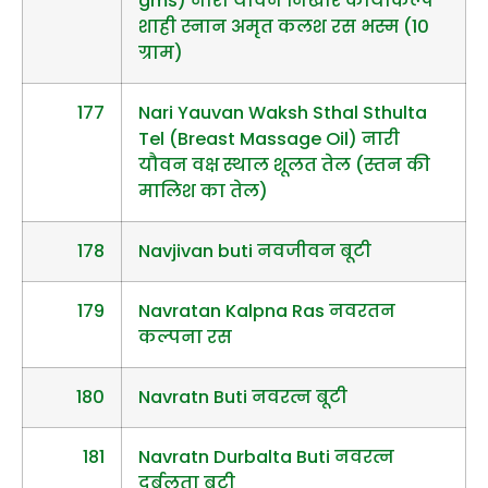
gms) नारी यौवन निखार कायाकल्प
शाही स्नान अमृत कलश रस भस्म (10
ग्राम)
177
Nari Yauvan Waksh Sthal Sthulta
Tel (Breast Massage Oil) नारी
यौवन वक्ष स्थाल शूलत तेल (स्तन की
मालिश का तेल)
178
Navjivan buti नवजीवन बूटी
179
Navratan Kalpna Ras नवरतन
कल्पना रस
180
Navratn Buti नवरत्न बूटी
181
Navratn Durbalta Buti नवरत्न
दुर्बलता बूटी