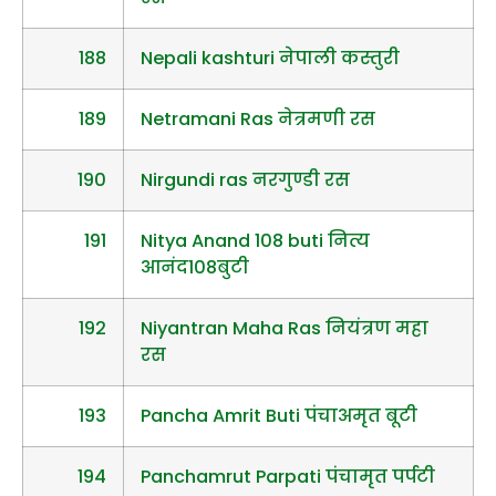
188
Nepali kashturi नेपाली कस्तुरी
189
Netramani Ras नेत्रमणी रस
190
Nirgundi ras नरगुण्डी रस
191
Nitya Anand 108 buti नित्य
आनंद108बुटी
192
Niyantran Maha Ras नियंत्रण महा
रस
193
Pancha Amrit Buti पंचाअमृत बूटी
194
Panchamrut Parpati पंचामृत पर्पटी