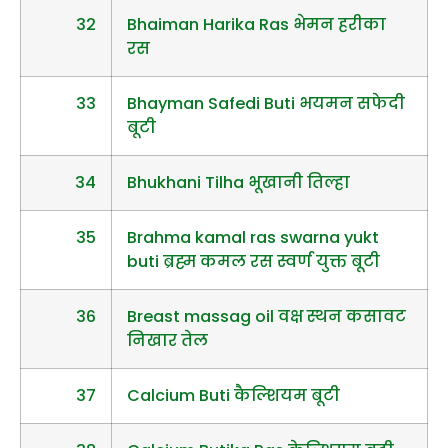
32
Bhaiman Harika Ras भेमन हरीका
रस
33
Bhayman Safedi Buti भयमन सफेदी
बूटी
34
Bhukhani Tilha भूखानी तिल्हा
35
Brahma kamal ras swarna yukt
buti ब्रह्म कमल रस स्वर्ण युक्त बूटी
36
Breast massag oil वक्ष स्थन कसावट
निखार तेल
37
Calcium Buti कैल्शियम बूटी