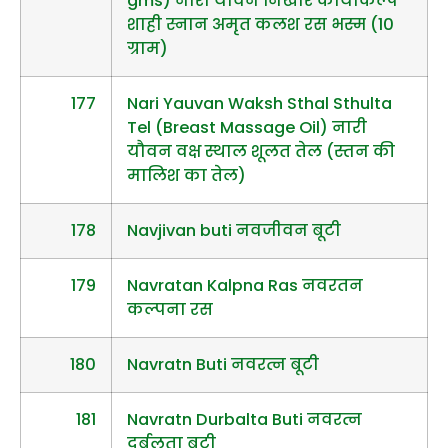
gms) नारी यौवन निखार कायाकल्प
शाही स्नान अमृत कलश रस भस्म (10
ग्राम)
177
Nari Yauvan Waksh Sthal Sthulta
Tel (Breast Massage Oil) नारी
यौवन वक्ष स्थाल शूलत तेल (स्तन की
मालिश का तेल)
178
Navjivan buti नवजीवन बूटी
179
Navratan Kalpna Ras नवरतन
कल्पना रस
180
Navratn Buti नवरत्न बूटी
181
Navratn Durbalta Buti नवरत्न
दुर्बलता बूटी