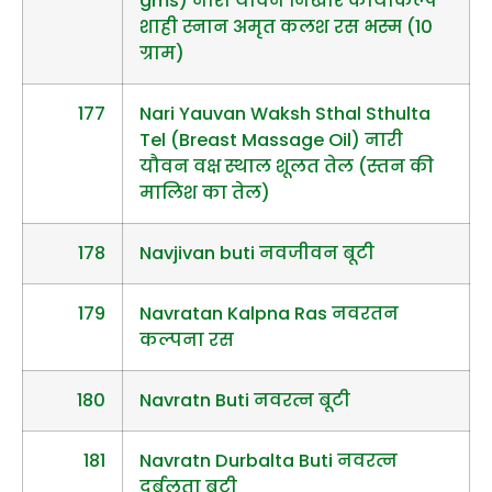
gms) नारी यौवन निखार कायाकल्प
शाही स्नान अमृत कलश रस भस्म (10
ग्राम)
177
Nari Yauvan Waksh Sthal Sthulta
Tel (Breast Massage Oil) नारी
यौवन वक्ष स्थाल शूलत तेल (स्तन की
मालिश का तेल)
178
Navjivan buti नवजीवन बूटी
179
Navratan Kalpna Ras नवरतन
कल्पना रस
180
Navratn Buti नवरत्न बूटी
181
Navratn Durbalta Buti नवरत्न
दुर्बलता बूटी