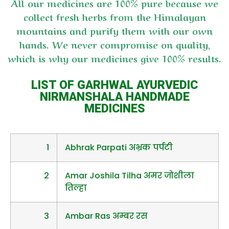
All our medicines are 100% pure because we
collect fresh herbs from the Himalayan
mountains and purify them with our own
hands. We never compromise on quality,
which is why our medicines give 100% results.
LIST OF GARHWAL AYURVEDIC
NIRMANSHALA HANDMADE
MEDICINES
1
Abhrak Parpati अभ्रक पर्पटी
2
Amar Joshila Tilha अमर जोशीला
तिल्हा
3
Ambar Ras अम्बर रस