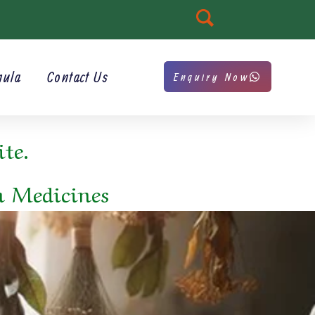
mula
Contact Us
Enquiry Now
te.
m Medicines