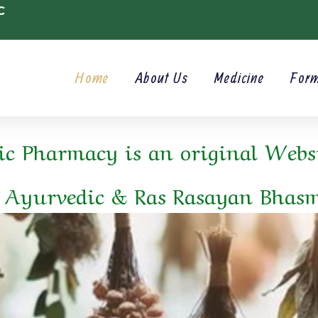
C
Home
About Us
Medicine
For
c Pharmacy is an original Websi
 Ayurvedic & Ras Rasayan Bhas