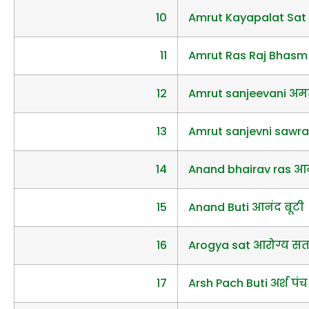
10
Amrut Kayapalat Sat 
11
Amrut Ras Raj Bhasm 
12
Amrut sanjeevani अम
13
Amrut sanjevni sawran
14
Anand bhairav ras आन
15
Anand Buti आनंद बूटी
16
Arogya sat आरोग्य स
17
Arsh Pach Buti अर्श पंच