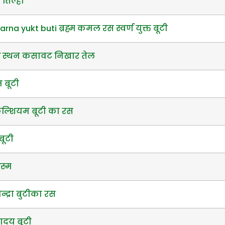
 तिल्हा
a yukt buti ब्रह्म कमल रस स्वर्ण युक्त बूटी
्ष स्थन कसावट निखार तेल
 बूटी
ेल्शियम बूटी का रस
बूटी
स्म
द्रा बुटीका रस
ादय बूटी