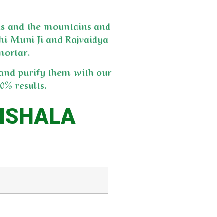
as and the mountains and
shi Muni Ji and Rajvaidya
mortar.
 and purify them with our
% results.
NSHALA