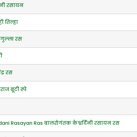
नी रसायन
ी तिल्हा
गुल्ला रस
टी
्र रस
ाज बूटी स्पे
ani Rasayan Ras बालरोगंतक केश्वर्दिनी रसायन रस