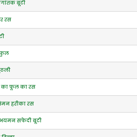
गांतक बूटी
वर रस
टी
 फुल
गुठली
फ का फूल का रस
भेमन हरीका रस
 भयमन सफेदी बूटी