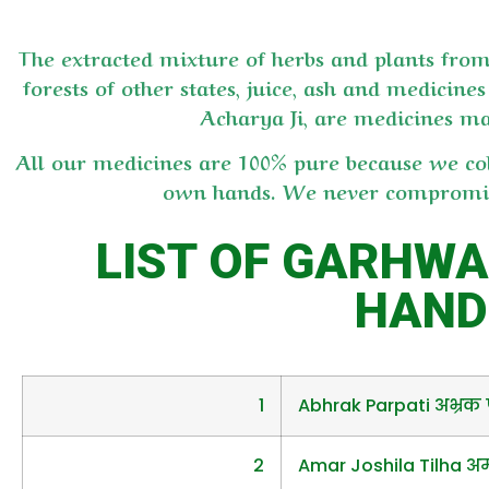
The extracted mixture of herbs and plants fr
forests of other states, juice, ash and medicin
Acharya Ji, are medicines m
All our medicines are 100% pure because we co
own hands. We never compromise 
LIST OF GARHW
HAND
1
Abhrak Parpati अभ्रक प
2
Amar Joshila Tilha अम