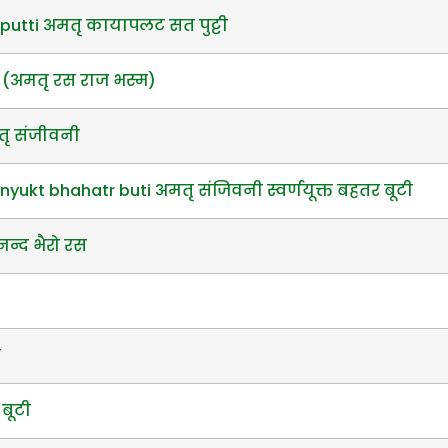
putti अमतृ कायापलट सत पुट्टी
(अमतृ रस राज भस्म)
तृ संजीवनी
yukt bhahatr buti अमतृ संजिवनी स्वर्णयूक्त बहतर बूटी
न्द भैरो रस
त
 बूटी