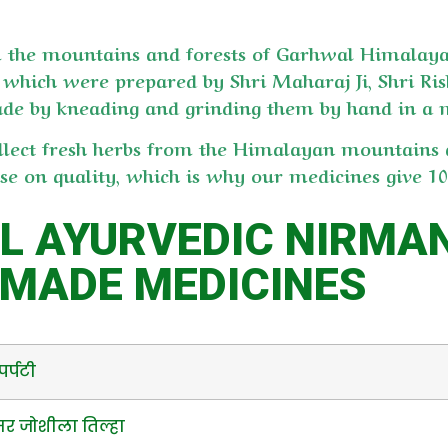
om the mountains and forests of Garhwal Himalay
es which were prepared by Shri Maharaj Ji, Shri Ri
ade by kneading and grinding them by hand in a 
llect fresh herbs from the Himalayan mountains
on quality, which is why our medicines give 100
AL AYURVEDIC NIRMA
MADE MEDICINES
र्पटी
र जोशीला तिल्हा