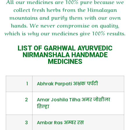
All our medicines are 100% pure because we
collect fresh herbs from the Himalayan
mountains and purify them with our own
hands. We never compromise on quality,
which is why our medicines give 100% results.
LIST OF GARHWAL AYURVEDIC
NIRMANSHALA HANDMADE
MEDICINES
1
Abhrak Parpati अभ्रक पर्पटी
2
Amar Joshila Tilha अमर जोशीला
तिल्हा
3
Ambar Ras अम्बर रस